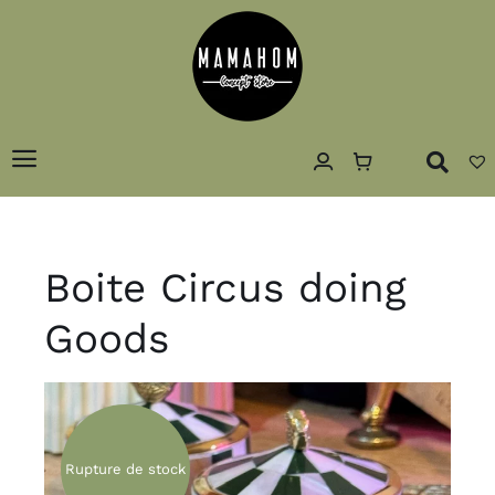
Passer
au
contenu
Toggle
Navigation
Accueil
Concept
Boite Circus doing
Décoration
Goods
Luminaires
Art de la table
Textiles
Rupture de stock