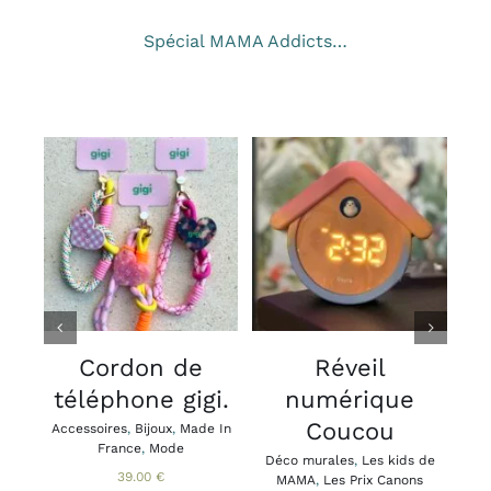
Spécial MAMA Addicts…
CHOIX DES
AJOUTER AU
OPTIONS
PANIER
/
/
CE
DÉTAILS
DÉTAILS
PRODUIT
A
PLUSIEURS
VARIATIONS.
V
LES
Cordon de
Réveil
OPTIONS
téléphone gigi.
numérique
PEUVENT
ÊTRE
Coucou
Accessoires
,
Bijoux
,
Made In
Acce
CHOISIES
France
,
Mode
Brac
Déco murales
,
Les kids de
SUR
Ca
39.00
€
MAMA
,
Les Prix Canons
LA