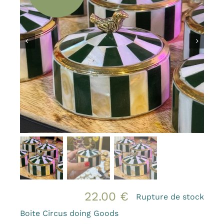
Bougies et senteurs
Les kids de MAMA
Outdoor
Mode
Prix canons
Gamme Made in France
Contact & accès
22.00
€
Rupture de stock
Boite Circus doing Goods