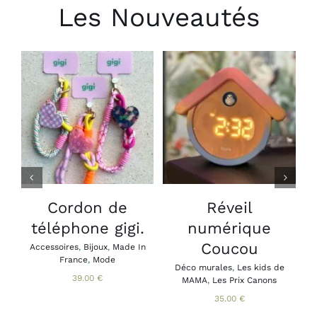
Les Nouveautés
CHOIX DES
AJOUTER AU
OPTIONS
PANIER
/
/
CE
DÉTAILS
DÉTAILS
PRODUIT
A
PLUSIEURS
VARIATIONS.
LES
Cordon de
Réveil
B
OPTIONS
téléphone gigi.
numérique
A
PEUVENT
B
ÊTRE
Coucou
Accessoires
,
Bijoux
,
Made In
CHOISIES
France
,
Mode
SUR
Déco murales
,
Les kids de
39.00
€
MAMA
,
Les Prix Canons
LA
PAGE
35.00
€
DU