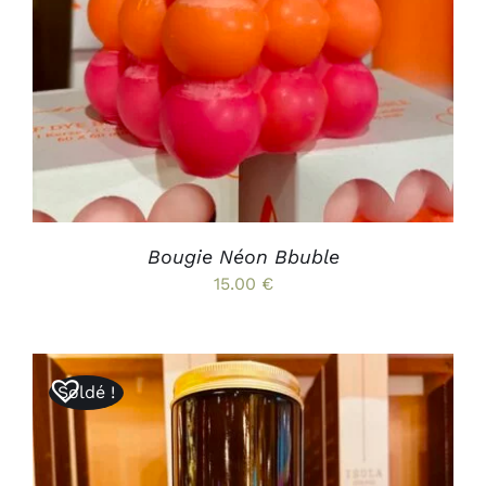
AJOUTER AU PANIER
/
DÉTAILS
Bougie Néon Bbuble
15.00
€
Soldé !