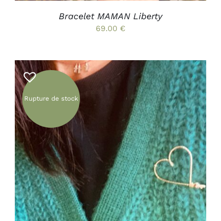
LA
PAGE
Bracelet MAMAN Liberty
DU
69.00
€
PRODUIT
Rupture de stock
DÉTAILS