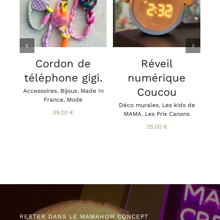
OPTIONS
PANIER
/
/
CE
DÉTAILS
DÉTAILS
PRODUIT
A
PLUSIEURS
VARIATIONS.
V
LES
Cordon de
Réveil
OPTIONS
téléphone gigi.
numérique
PEUVENT
ÊTRE
Coucou
Accessoires
,
Bijoux
,
Made In
Acce
CHOISIES
France
,
Mode
Brac
Déco murales
,
Les kids de
SUR
Ca
39.00
€
MAMA
,
Les Prix Canons
LA
PAGE
35.00
€
DU
PRODUIT
RESTER DANS LE MAMAHOM CONCEPT