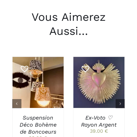
Vous Aimerez
Aussi…
CHOIX DES
AJOUTER AU
CE
OPTIONS
/
PANIER
/
PRODUIT
DÉTAILS
DÉTAILS
A
PLUSIEURS
VARIATIONS.
LES
Suspension
Ex-Voto ♡
OPTIONS
PEUVENT
Déco Bohème
Rayon Argent
ÊTRE
39.00
€
de Boncoeurs
CHOISIES