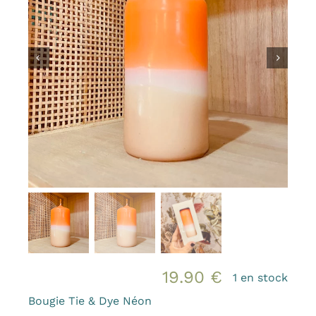
Bougies et senteurs
Les kids de MAMA
Outdoor
Mode
Prix canons
Gamme Made in France
Contact & accès
19.90
€
1 en stock
Bougie Tie & Dye Néon