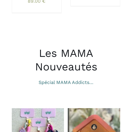
89.00
€
SUR
LA
PAGE
DU
PRODUIT
Les MAMA
Nouveautés
Spécial MAMA Addicts…
CHOIX DES
AJOUTER AU