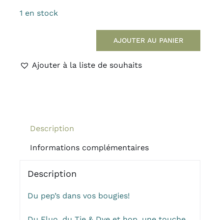
1 en stock
AJOUTER AU PANIER
quantité
de
Ajouter à la liste de souhaits
Bougie
Tie
&
Dye
Néon
Description
Informations complémentaires
Description
Du pep’s dans vos bougies!
Du Fluo, du Tie & Dye et hop, une touche