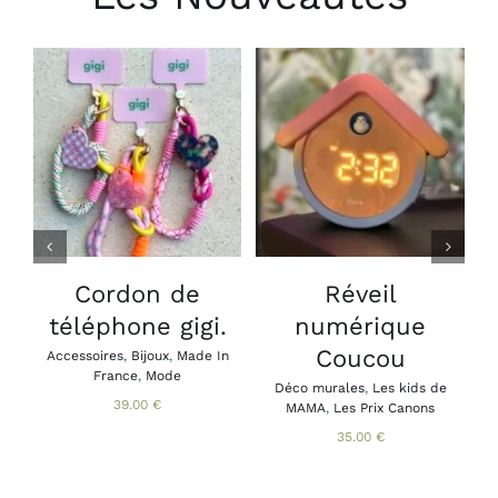
CHOIX DES
AJOUTER AU
OPTIONS
PANIER
/
/
CE
DÉTAILS
DÉTAILS
PRODUIT
A
PLUSIEURS
VARIATIONS.
LES
Cordon de
Réveil
B
OPTIONS
téléphone gigi.
numérique
A
PEUVENT
B
ÊTRE
Coucou
Accessoires
,
Bijoux
,
Made In
CHOISIES
France
,
Mode
SUR
Déco murales
,
Les kids de
39.00
€
MAMA
,
Les Prix Canons
LA
PAGE
35.00
€
DU
PRODUIT