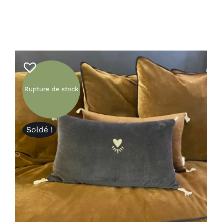
Bougies et senteurs
Les kids de MAMA
Outdoor
Mode
Prix canons
Rupture de stock
Gamme Made in France
Soldé !
Contact & accès
DÉTAILS