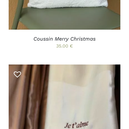
Coussin Merry Christmas
35.00
€
AJOUTER AU PANIER
/
DÉTAILS