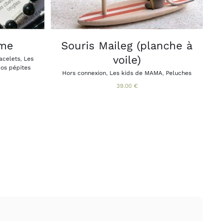
IONS
VENT
E
ISIES
mme
Souris Maileg (planche à
voile)
acelets
,
Les
E
os pépites
Hors connexion
,
Les kids de MAMA
,
Peluches
DUIT
39.00
€