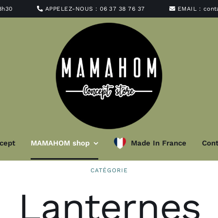
8h30
APPELEZ-NOUS :
06 37 38 76 37
EMAIL :
con
cept
MAMAHOM shop
Made In France
Cont
CATÉGORIE
minaire
Art de la ta
Lanternes
t abat-jour
Vaisselle