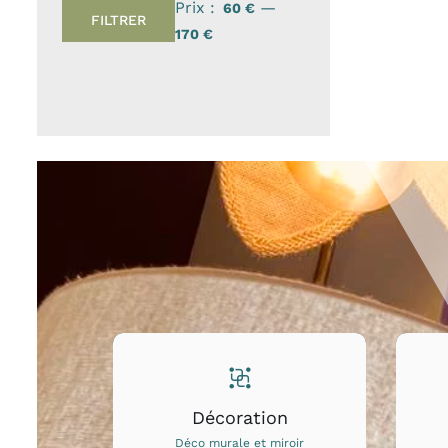
Prix :
—
60 €
FILTRER
Prix
Prix
170 €
min
max
Décoration
Déco murale et miroir