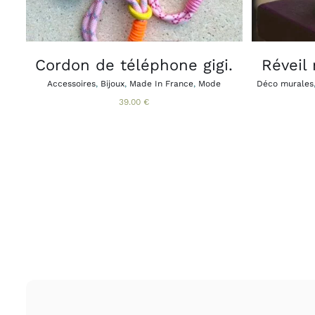
LES
OPTIONS
PEUVENT
ÊTRE
CHOISIES
Cordon de téléphone gigi.
Réveil
SUR
LA
Accessoires
,
Bijoux
,
Made In France
,
Mode
Déco murales
PAGE
39.00
€
DU
PRODUIT