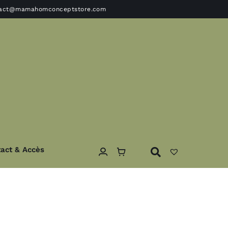
tact@mamahomconceptstore.com
act & Accès
ble
Textile
Coussins – Edredons- plaids