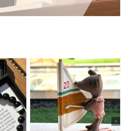
APERÇU
AJOUTER AU PANIER
APERÇU
/
DUIT
SIEURS
IATIONS.