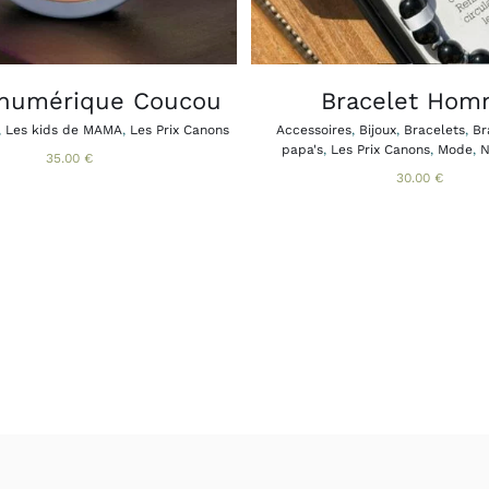
LES
OPT
PEU
ÊTR
CHO
 numérique Coucou
Bracelet Ho
SUR
LA
,
Les kids de MAMA
,
Les Prix Canons
Accessoires
,
Bijoux
,
Bracelets
,
Br
PAG
papa's
,
Les Prix Canons
,
Mode
,
N
35.00
€
DU
30.00
€
PRO