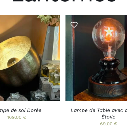
mpadaires
Verres et carafes
Couverts et ustensiles
Planches et plateaux
utdoor
Textile de table et de cuisine
s kids de
Outdoor
A
Mobilier
 AU PANIER
/
APERÇU
AJOUTER AU PANIER
/
Textile Outdoor
Luminaires Outdoor
on
mpe de sol Dorée
Lampe de Table avec 
Étoile
169.00
€
69.00
€