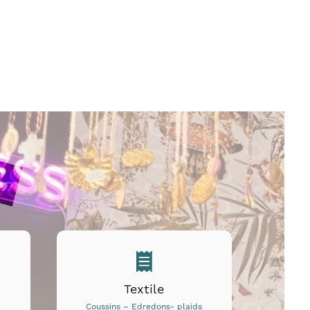
Textile
Coussins – Edredons- plaids