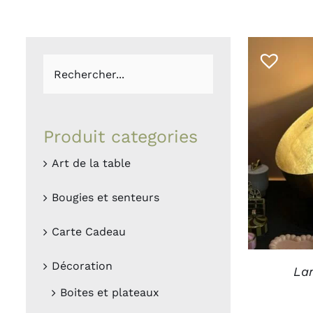
Boites et plateaux
Lampes et la
Vases et caches pots
Appliques
Lanternes
Guirlandes
Petites déco
Luminaires O
Bougies et
Le
senteurs
MAM
Produit categories
AJOUTER
Art de la table
Bougies
Déco murales
Senteurs
Peluches
Bougies et senteurs
Livres
Trop belle
Carte Cadeau
Hors connexi
Décoration
La
Boites et plateaux