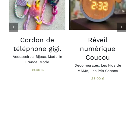
OPTIONS
PANIER
/
/
CE
DÉTAILS
DÉTAILS
PRODUIT
A
PLUSIEURS
VARIATIONS.
LES
Cordon de
Réveil
B
OPTIONS
téléphone gigi.
numérique
A
PEUVENT
B
ÊTRE
Coucou
Accessoires
,
Bijoux
,
Made In
CHOISIES
France
,
Mode
SUR
Déco murales
,
Les kids de
39.00
€
MAMA
,
Les Prix Canons
LA
PAGE
35.00
€
DU
PRODUIT