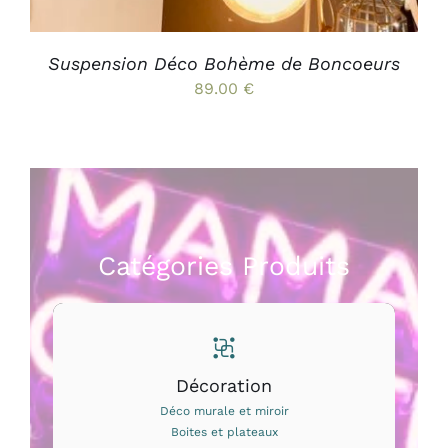
CHOISIES
SUR
LA
PAGE
Suspension Déco Bohème de Boncoeurs
DU
89.00
€
PRODUIT
Catégories Produits
Décoration
Déco murale et miroir
Boites et plateaux