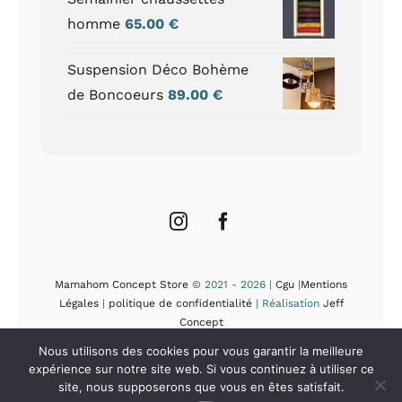
homme
65.00
€
Suspension Déco Bohème
de Boncoeurs
89.00
€
Mamahom Concept Store
© 2021 - 2026 |
Cgu
|
Mentions
Légales
|
politique de confidentialité
| Réalisation
Jeff
Concept
Nous utilisons des cookies pour vous garantir la meilleure
expérience sur notre site web. Si vous continuez à utiliser ce
site, nous supposerons que vous en êtes satisfait.