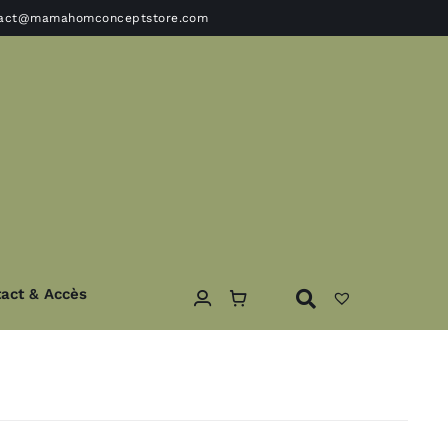
tact@mamahomconceptstore.com
act & Accès
ble
Textile
Coussins – Edredons- plaids