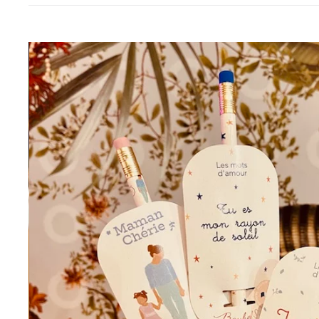
Boites et plateaux
Lampes et la
Vases et caches pots
Appliques
Lanternes
Guirlandes
Petites déco
Luminaires O
Bougies et
Le
senteurs
MAM
Bougies
Déco murales
Senteurs
Peluches
Livres
Trop belle
Hors connexi