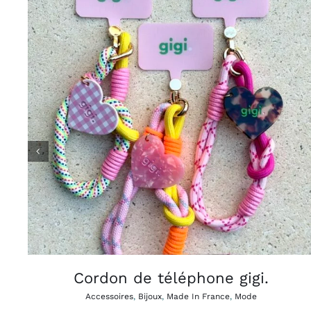
CE
CHOIX DES OPTIONS
APERÇU
/
PRODUIT
A
PLUSIEURS
VARIATIONS.
LES
OPTIONS
PEUVENT
ÊTRE
CHOISIES
SUR
LA
PAGE
Cordon de téléphone gigi.
DU
PRODUIT
Accessoires
,
Bijoux
,
Made In France
,
Mode