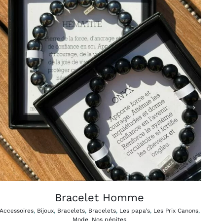
CE
CHOIX DES OPTIONS
APERÇU
/
PRODUIT
A
PLUSIEURS
VARIATIONS.
LES
OPTIONS
PEUVENT
ÊTRE
CHOISIES
SUR
LA
PAGE
Bracelet Homme
DU
PRODUIT
Accessoires
,
Bijoux
,
Bracelets
,
Bracelets
,
Les papa's
,
Les Prix Canons
,
Mode
,
Nos pépites