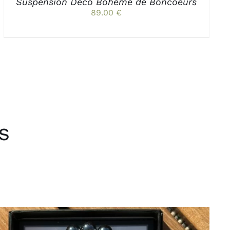
PAGE
Suspension Déco Bohème de Boncoeurs
DU
89.00
€
PRODUIT
s