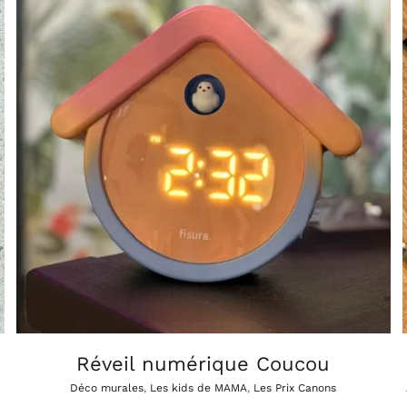
AJOUTER AU PANIER
APERÇU
/
Réveil numérique Coucou
Déco murales
,
Les kids de MAMA
,
Les Prix Canons