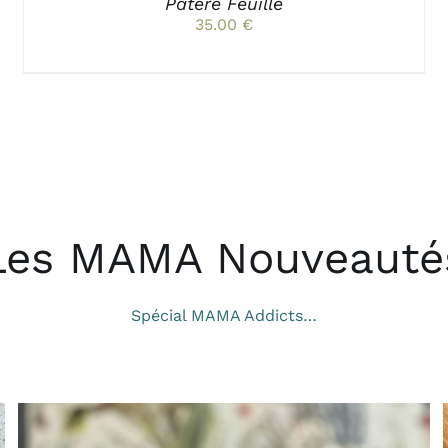
PAGE
Patère Feuille
DU
35.00
€
PRODUIT
Les MAMA Nouveauté
Spécial MAMA Addicts…