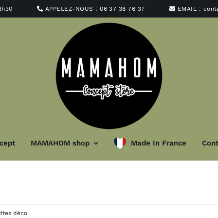
8h30
APPELEZ-NOUS :
06 37 38 76 37
EMAIL :
con
cept
MAMAHOM shop
Made In France
Cont
minaire
Art de la ta
t abat-jour
Vaisselle
tites déco