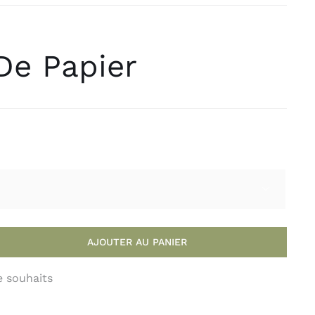
Linge de table et de cuisine
Rideaux
Tapis
De Papier
Paillasson
Mode
Les papa’s
Bracelets / Chaussettes / Ceintures / Parfums
Prêt àp’
Sous vêtements

Bijoux
Colliers / Bracelets / Boucles d'oreille /Clap
Accessoires
Ceintures /Textiles / Twilly / Lunettes / Chapeaux
AJOUTER AU PANIER
Maroquinerie
de souhaits