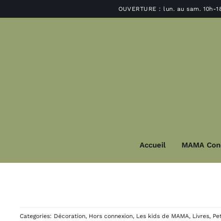
Passer
OUVERTURE : lun. au sam. 10h-1
au
contenu
Accueil
MAMA Con
Décoration
Lu
Déco murale et miroir
Suspensions e
Categories:
Décoration
,
Hors connexion
,
Les kids de MAMA
,
Livres
,
Pe