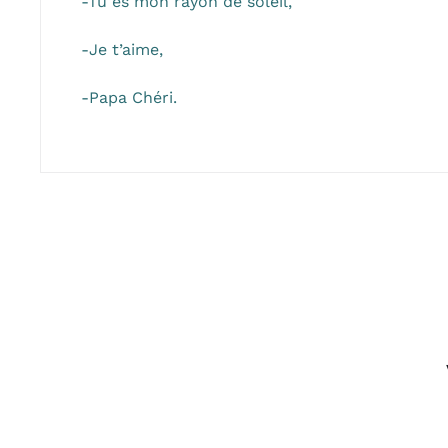
-Tu es mon rayon de soleil,
-Je t’aime,
-Papa Chéri.