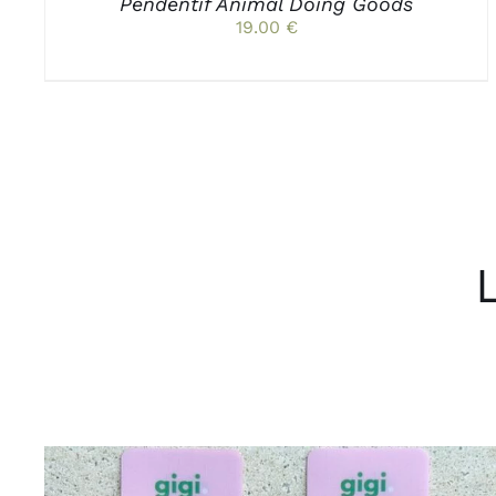
PAGE
Pendentif Animal Doing Goods
DU
19.00
€
PRODUIT