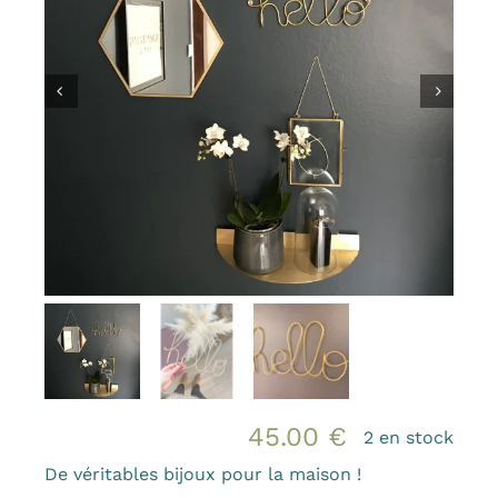
Bougies et senteurs
Les kids de MAMA
Outdoor
Mode
Prix canons
Gamme Made in France
Contact & accès
45.00
€
2 en stock
De véritables bijoux pour la maison !