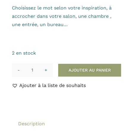
Choisissez le mot selon votre inspiration, à
accrocher dans votre salon, une chambre ,
une entrée, un bureau…
2 en stock
AJOUTER AU PANIER
quantité
de
Ajouter à la liste de souhaits
Déco
HELLO
mot
pour
la
Description
maison