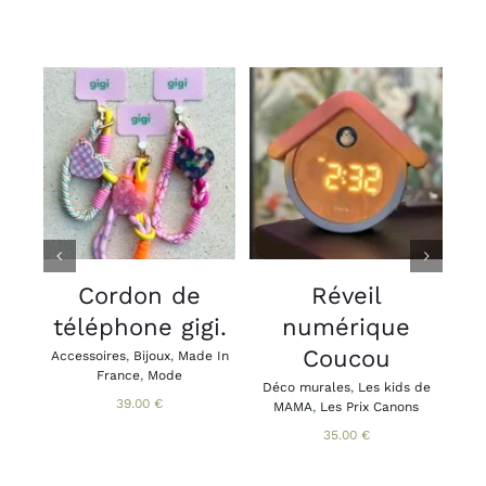
CHOIX DES
AJOUTER AU
OPTIONS
PANIER
/
/
CE
DÉTAILS
DÉTAILS
PRODUIT
A
PLUSIEURS
VARIATIONS.
V
LES
Cordon de
Réveil
OPTIONS
téléphone gigi.
numérique
PEUVENT
ÊTRE
Coucou
Accessoires
,
Bijoux
,
Made In
Acce
CHOISIES
France
,
Mode
Brac
Déco murales
,
Les kids de
SUR
Ca
39.00
€
MAMA
,
Les Prix Canons
LA
PAGE
35.00
€
DU
PRODUIT