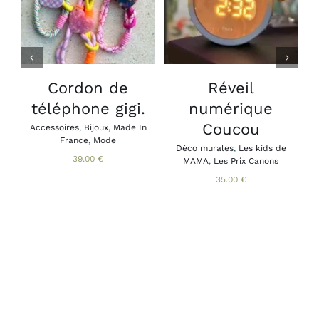
/
/
CE
DÉTAILS
DÉTAILS
PRODUIT
A
PLUSIEURS
VARIATIONS.
LES
Cordon de
Réveil
B
OPTIONS
téléphone gigi.
numérique
A
PEUVENT
B
ÊTRE
Coucou
Accessoires
,
Bijoux
,
Made In
CHOISIES
France
,
Mode
SUR
Déco murales
,
Les kids de
39.00
€
MAMA
,
Les Prix Canons
LA
PAGE
35.00
€
DU
PRODUIT