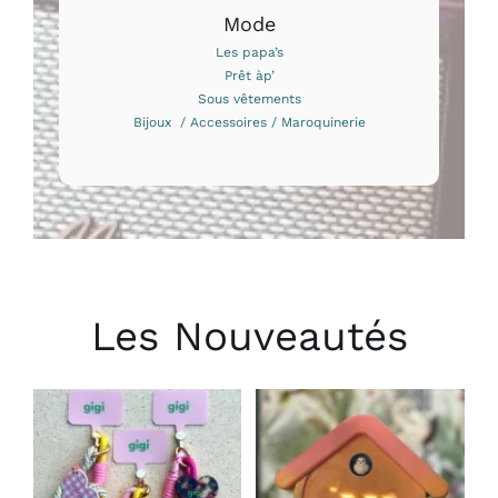
Mode
Les papa’s
Prêt àp’
Sous vêtements
Bijoux / Accessoires / Maroquinerie
Les Nouveautés
CHOIX DES
AJOUTER AU
OPTIONS
PANIER