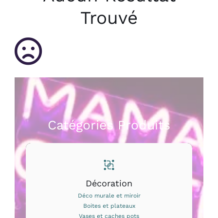
Bougies et senteurs
Trouvé
Les kids de MAMA
Outdoor
Mode
Prix canons
Gamme Made in France
Catégories Produits
Contact & accès
Décoration
Déco murale et miroir
Boites et plateaux
Vases et caches pots