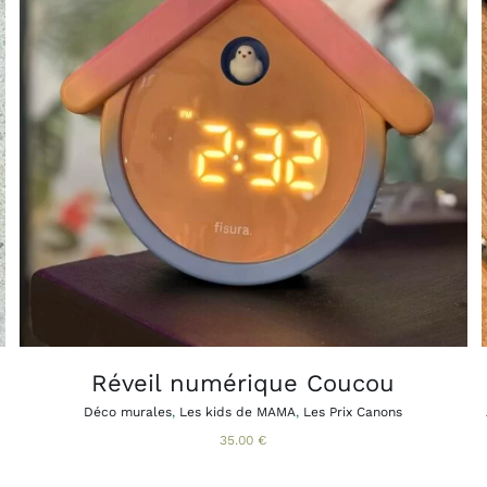
AJOUTER AU PANIER
APERÇU
/
Réveil numérique Coucou
Déco murales
,
Les kids de MAMA
,
Les Prix Canons
35.00
€