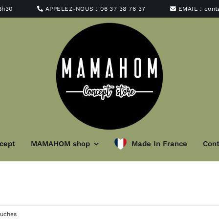
8h30
APPELEZ-NOUS :
06 37 38 76 37
EMAIL :
con
cept
MAMAHOM shop
Made In France
Cont
minaire
Art de la ta
t abat-jour
Vaisselle
luches