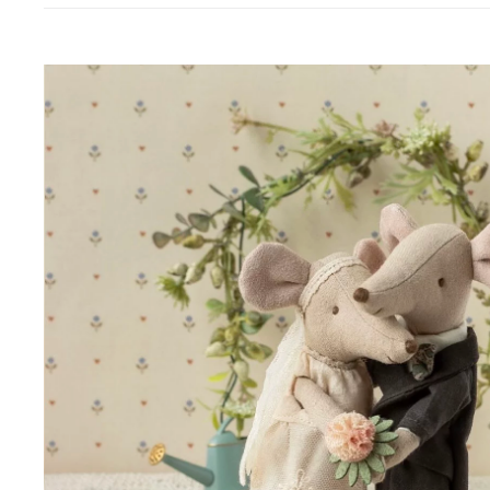
Boites et plateaux
Lampes et la
Vases et caches pots
Appliques
Lanternes
Guirlandes
Petites déco
Luminaires O
Bougies et
Le
senteurs
MAM
Bougies
Déco murales
Senteurs
Peluches
Livres
Trop belle
Hors connexi