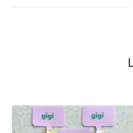
prix :
28.00 €
à
35.00 €