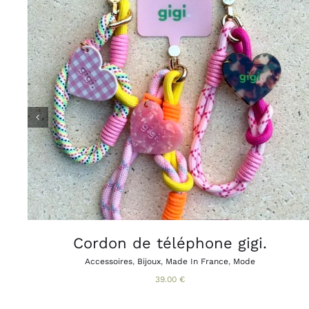
CE
CHOIX DES OPTIONS
APERÇU
/
PRODUIT
A
PLUSIEURS
VARIATIONS.
LES
OPTIONS
PEUVENT
ÊTRE
CHOISIES
SUR
LA
PAGE
Cordon de téléphone gigi.
DU
PRODUIT
Accessoires
,
Bijoux
,
Made In France
,
Mode
39.00
€