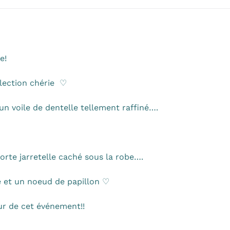
e!
llection chérie ♡
 voile de dentelle tellement raffiné….
porte jarretelle caché sous la robe….
 et un noeud de papillon ♡
ur de cet événement!!