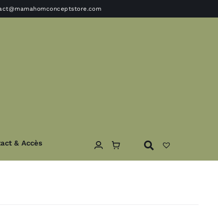
tact@mamahomconceptstore.com
act & Accès
ble
Textile
Coussins – Edredons- plaids