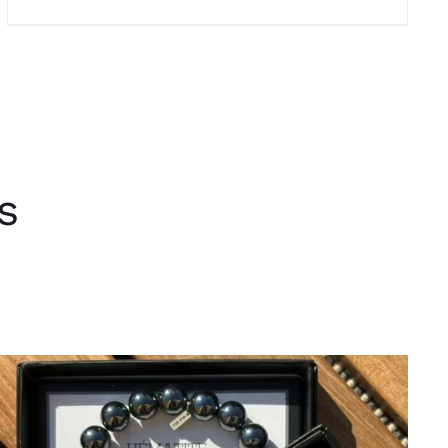
prix :
50.00 €
à
55.00 €
s