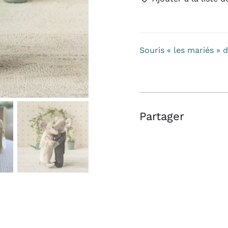
Souris
"les
mariés"
de
Souris « les mariés » 
maileg
Partager