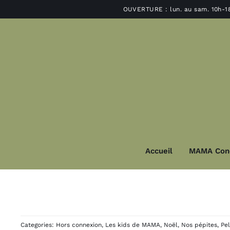
Passer
OUVERTURE : lun. au sam. 10h-1
au
contenu
Accueil
MAMA Con
Décoration
Lu
Déco murale et miroir
Suspensions e
Categories:
Hors connexion
,
Les kids de MAMA
,
Noël
,
Nos pépites
,
Pe