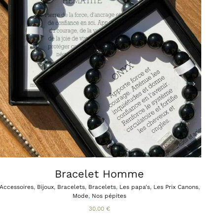
CE
CHOIX DES OPTIONS
APERÇU
/
PRODUIT
A
PLUSIEURS
VARIATIONS.
LES
OPTIONS
PEUVENT
ÊTRE
CHOISIES
SUR
LA
PAGE
Bracelet Homme
DU
PRODUIT
Accessoires
,
Bijoux
,
Bracelets
,
Bracelets
,
Les papa's
,
Les Prix Canons
,
Mode
,
Nos pépites
30.00
€