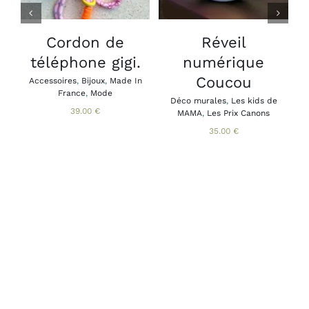
PLUSIEURS
VARIATIONS.
LES
Cordon de
Réveil
B
OPTIONS
téléphone gigi.
numérique
A
PEUVENT
B
ÊTRE
Coucou
Accessoires
,
Bijoux
,
Made In
CHOISIES
France
,
Mode
SUR
Déco murales
,
Les kids de
39.00
€
MAMA
,
Les Prix Canons
LA
PAGE
35.00
€
DU
PRODUIT