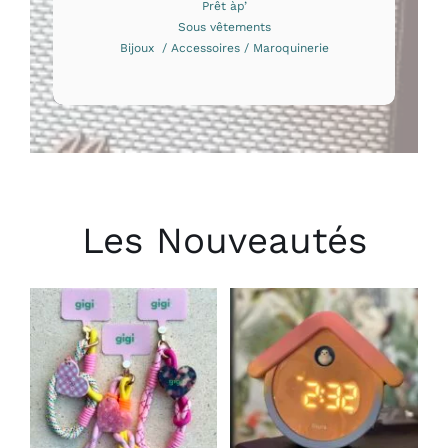
Prêt àp’
Sous vêtements
Bijoux / Accessoires / Maroquinerie
Les Nouveautés
CHOIX DES
AJOUTER AU
OPTIONS
PANIER
/
/
CE
DÉTAILS
DÉTAILS
PRODUIT
A