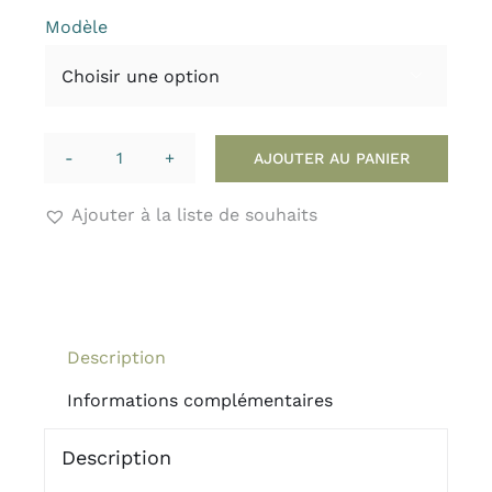
Modèle

AJOUTER AU PANIER
quantité
de
Ajouter à la liste de souhaits
Masque
de
Nuit
en
Soie
Description
Informations complémentaires
Description