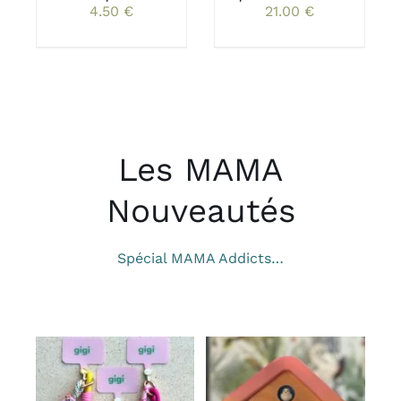
ÊTRE
ÊTRE
4.50
€
21.00
€
CHOISIES
CHOISIES
SUR
SUR
LA
LA
PAGE
PAGE
DU
DU
PRODUIT
PRODUIT
Les MAMA
Nouveautés
Spécial MAMA Addicts…