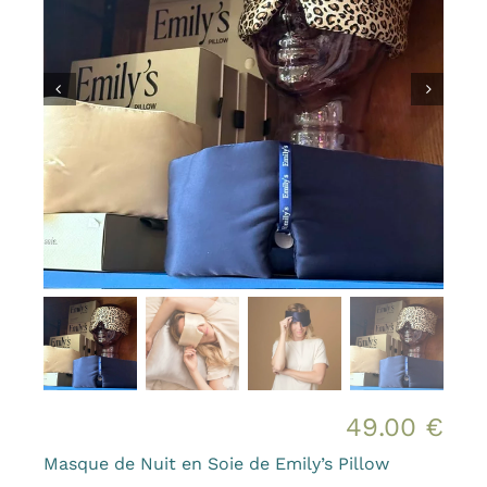
Bougies et senteurs
Les kids de MAMA
Outdoor
Mode
Prix canons
Gamme Made in France
Contact & accès
49.00
€
Masque de Nuit en Soie de Emily’s Pillow