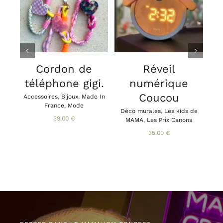
CHOIX DES
AJOUTER AU
OPTIONS
PANIER
/
/
CE
DÉTAILS
DÉTAILS
PRODUIT
A
PLUSIEURS
VARIATIONS.
V
LES
Cordon de
Réveil
OPTIONS
téléphone gigi.
numérique
PEUVENT
ÊTRE
Coucou
Accessoires
,
Bijoux
,
Made In
Acce
CHOISIES
France
,
Mode
Brac
Déco murales
,
Les kids de
SUR
Ca
39.00
€
MAMA
,
Les Prix Canons
LA
PAGE
35.00
€
DU
PRODUIT