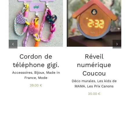
CHOIX DES
AJOUTER AU
OPTIONS
PANIER
/
/
CE
DÉTAILS
DÉTAILS
PRODUIT
A
PLUSIEURS
VARIATIONS.
LES
Cordon de
Réveil
B
OPTIONS
téléphone gigi.
numérique
A
PEUVENT
B
ÊTRE
Coucou
Accessoires
,
Bijoux
,
Made In
CHOISIES
France
,
Mode
SUR
Déco murales
,
Les kids de
39.00
€
MAMA
,
Les Prix Canons
LA
PAGE
35.00
€
DU
PRODUIT