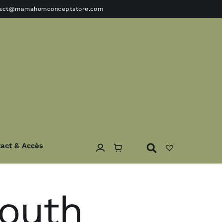
tact@mamahomconceptstore.com
act & Accès
ble
Textile
outh
Coussins – Edredons- plaids