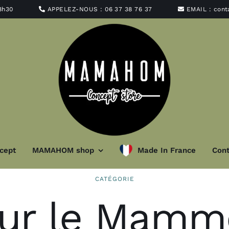
8h30
APPELEZ-NOUS :
06 37 38 76 37
EMAIL :
con
cept
MAMAHOM shop
Made In France
Cont
CATÉGORIE
minaire
Art de la ta
hur le Mamm
t abat-jour
Vaisselle