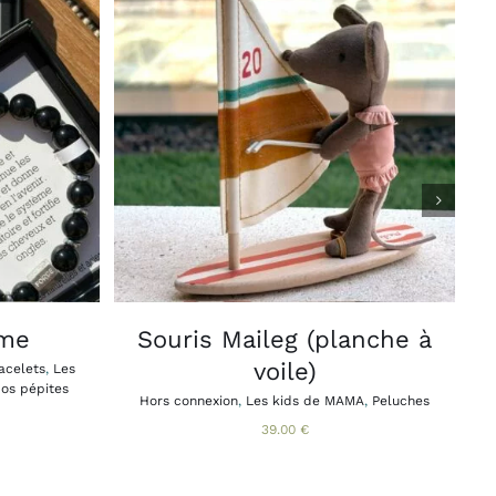
APERÇU
AJOUTER AU PANIER
APERÇU
/
DUIT
SIEURS
IATIONS.
IONS
VENT
E
ISIES
mme
Souris Maileg (planche à
voile)
acelets
,
Les
E
os pépites
Hors connexion
,
Les kids de MAMA
,
Peluches
DUIT
39.00
€