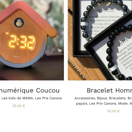
CE
R AU PANIER
APERÇU
CHOIX DES OPTIONS
/
/
PRO
A
PLU
VAR
LES
OPT
PEU
ÊTR
CHO
 numérique Coucou
Bracelet Ho
SUR
LA
,
Les kids de MAMA
,
Les Prix Canons
Accessoires
,
Bijoux
,
Bracelets
,
Br
PAG
papa's
,
Les Prix Canons
,
Mode
,
N
35.00
€
DU
30.00
€
PRO