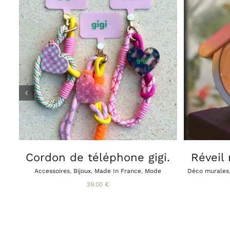
CE
CHOIX DES OPTIONS
APERÇU
AJOUTE
/
PRODUIT
A
PLUSIEURS
VARIATIONS.
LES
OPTIONS
PEUVENT
ÊTRE
CHOISIES
Cordon de téléphone gigi.
Réveil
SUR
LA
Accessoires
,
Bijoux
,
Made In France
,
Mode
Déco murales
PAGE
39.00
€
DU
PRODUIT