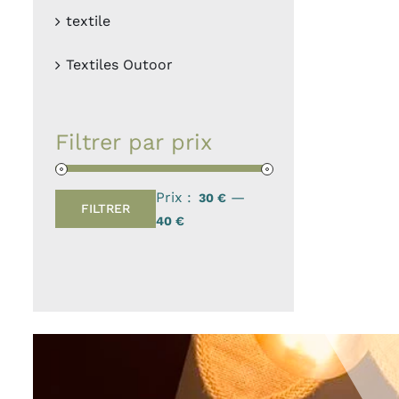
textile
Textiles Outoor
Filtrer par prix
Prix :
—
30 €
FILTRER
Prix
Prix
40 €
min
max