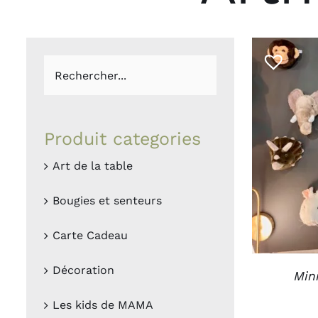
Boites et plateaux
Lampes et la
Vases et caches pots
Appliques
Lanternes
Guirlandes
Petites déco
Luminaires O
Bougies et
Le
senteurs
MAM
Produit categories
CHOIX D
Art de la table
Bougies
Déco murales
Senteurs
Peluches
Bougies et senteurs
Livres
Trop belle
Carte Cadeau
Hors connexi
Décoration
Min
Les kids de MAMA