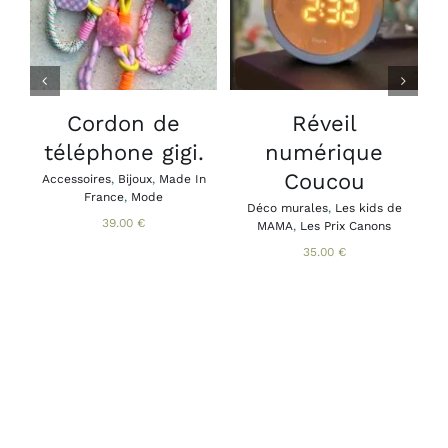
/
/
CE
DÉTAILS
DÉTAILS
PRODUIT
A
PLUSIEURS
VARIATIONS.
LES
Cordon de
Réveil
B
OPTIONS
téléphone gigi.
numérique
A
PEUVENT
B
ÊTRE
Coucou
Accessoires
,
Bijoux
,
Made In
CHOISIES
France
,
Mode
SUR
Déco murales
,
Les kids de
39.00
€
MAMA
,
Les Prix Canons
LA
PAGE
35.00
€
DU
PRODUIT