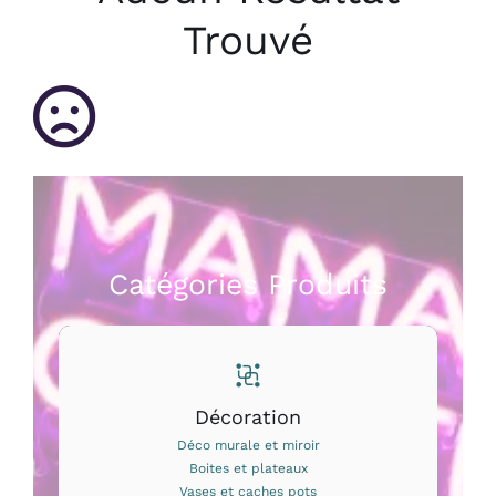
Bougies et senteurs
Trouvé
Les kids de MAMA
Outdoor
Mode
Prix canons
Gamme Made in France
Catégories Produits
Contact & accès
Décoration
Déco murale et miroir
Boites et plateaux
Vases et caches pots