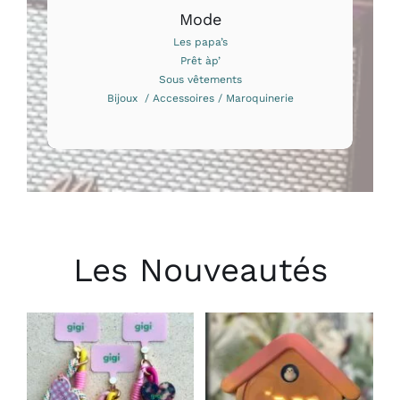
Mode
Les papa’s
Prêt àp’
Sous vêtements
Bijoux / Accessoires / Maroquinerie
Les Nouveautés
CHOIX DES
AJOUTER AU
OPTIONS
PANIER