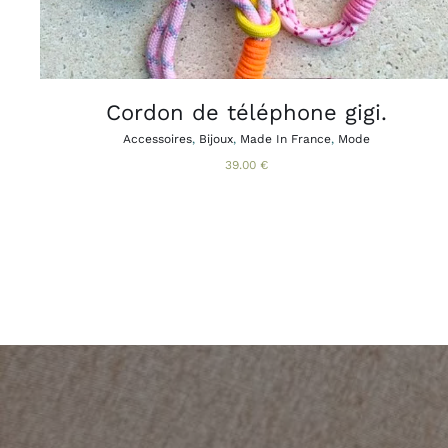
PEUVENT
ÊTRE
CHOISIES
SUR
LA
PAGE
Cordon de téléphone gigi.
DU
PRODUIT
Accessoires
,
Bijoux
,
Made In France
,
Mode
39.00
€