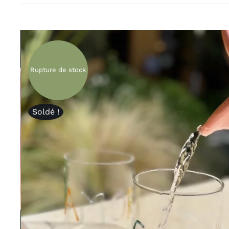
Boites et plateaux
Lampes et la
Vases et caches pots
Appliques
Lanternes
Guirlandes
Petites déco
Luminaires O
Rupture de stock
Bougies et
Le
senteurs
MAM
Soldé !
Bougies
Déco murales
Senteurs
Peluches
Livres
Trop belle
Hors connexi