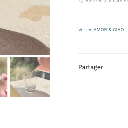
Ajouter à la liste 
Verres
AMOR
&
CIAO
Verres AMOR & CIAO
Partager