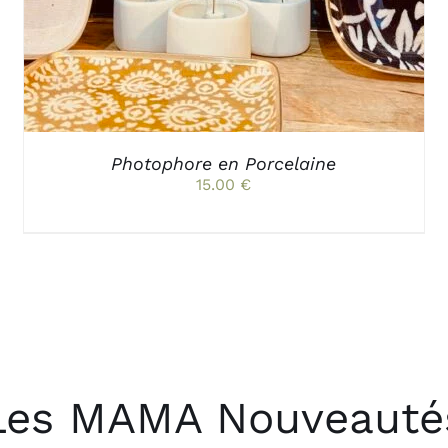
VARIATIONS.
LES
OPTIONS
PEUVENT
ÊTRE
CHOISIES
SUR
LA
PAGE
Photophore en Porcelaine
DU
15.00
€
PRODUIT
Les MAMA Nouveauté