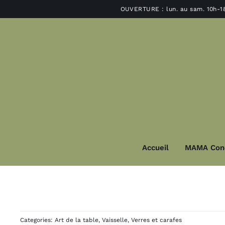
Passer
OUVERTURE : lun. au sam. 10h-1
au
contenu
Accueil
MAMA Con
Décoration
Lu
Déco murale et miroir
Suspensions e
Categories:
Art de la table
,
Vaisselle
,
Verres et carafes