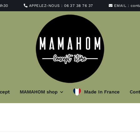
8h30
APPELEZ-NOUS :
06 37 38 76 37
EMAIL :
con
cept
MAMAHOM shop
Made In France
Cont
minaire
Art de la ta
t abat-jour
Vaisselle