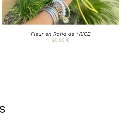
PEUVENT
ÊTRE
CHOISIES
SUR
LA
PAGE
Fleur en Rafia de *RICE
DU
20.00
€
PRODUIT
s