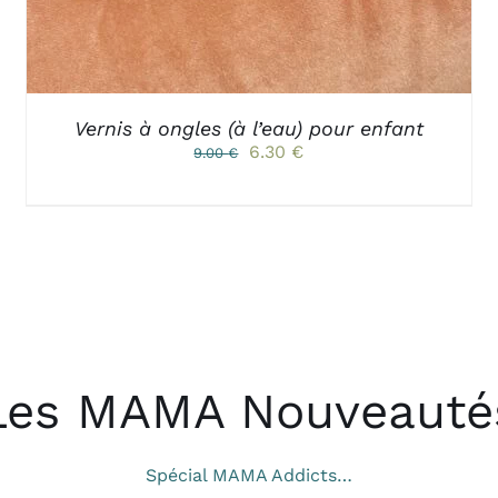
PEUVENT
ÊTRE
CHOISIES
SUR
LA
PAGE
Vernis à ongles (à l’eau) pour enfant
DU
Le
Le
6.30
€
9.00
€
PRODUIT
prix
prix
initial
actuel
était :
est :
9.00 €.
6.30 €.
Les MAMA Nouveauté
Spécial MAMA Addicts…