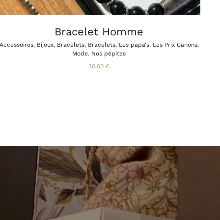
SUR
LA
PAGE
Bracelet Homme
DU
PRODUIT
Accessoires
,
Bijoux
,
Bracelets
,
Bracelets
,
Les papa's
,
Les Prix Canons
,
Mode
,
Nos pépites
30.00
€