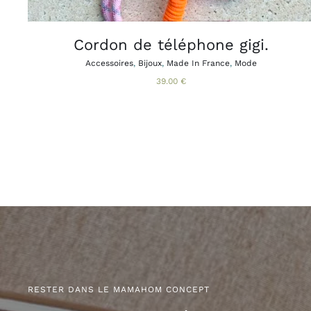
SUR
LA
PAGE
Cordon de téléphone gigi.
DU
PRODUIT
Accessoires
,
Bijoux
,
Made In France
,
Mode
39.00
€
RESTER DANS LE MAMAHOM CONCEPT