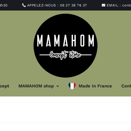
8h30
APPELEZ-NOUS :
06 37 38 76 37
EMAIL :
con
cept
MAMAHOM shop
Made In France
Cont
minaire
Art de la ta
t abat-jour
Vaisselle