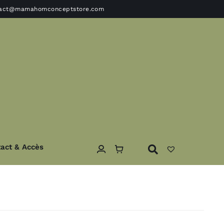
tact@mamahomconceptstore.com
act & Accès
ble
Textile
Coussins – Edredons- plaids