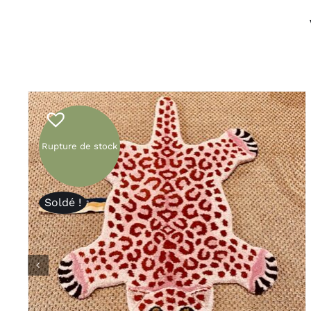
Rupture de stock
Soldé !
APERÇU