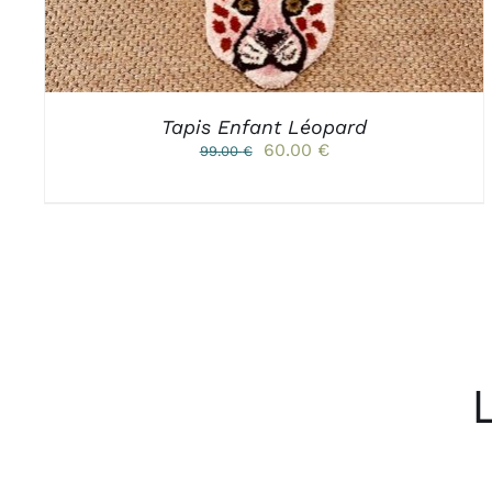
Tapis Enfant Léopard
Le
Le
60.00
€
99.00
€
prix
prix
initial
actuel
était :
est :
99.00 €.
60.00 €.