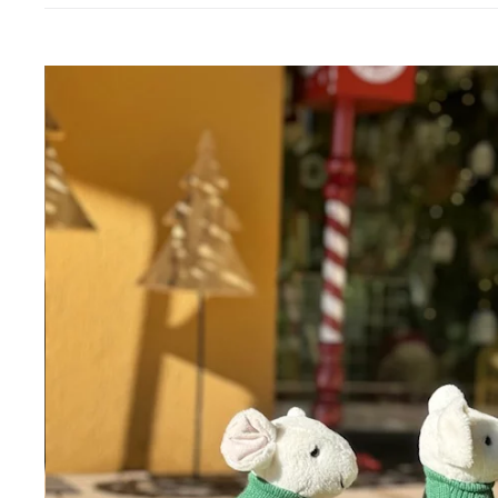
Boites et plateaux
Lampes et la
Vases et caches pots
Appliques
Lanternes
Guirlandes
Petites déco
Luminaires O
Bougies et
Le
senteurs
MAM
Bougies
Déco murales
Senteurs
Peluches
Livres
Trop belle
Hors connexi