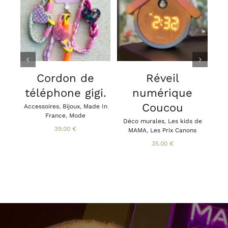
CHOIX DES
AJOUTER AU
OPTIONS
PANIER
/
/
CE
DÉTAILS
DÉTAILS
PRODUIT
A
PLUSIEURS
VARIATIONS.
V
LES
Cordon de
Réveil
OPTIONS
téléphone gigi.
numérique
PEUVENT
ÊTRE
Coucou
Accessoires
,
Bijoux
,
Made In
Acce
CHOISIES
France
,
Mode
Brac
Déco murales
,
Les kids de
SUR
Ca
39.00
€
MAMA
,
Les Prix Canons
LA
PAGE
35.00
€
DU
PRODUIT