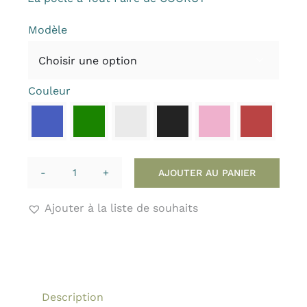
prix :
135.00 €
Modèle
à
170.00 €

Couleur

AJOUTER AU PANIER
quantité
de
Ajouter à la liste de souhaits
La
FABULEUSE
de
COOKUT
Description