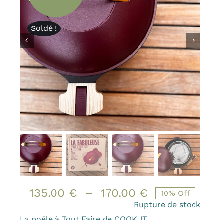
Bougies et senteurs
Les kids de MAMA
Soldé !
Outdoor
Mode
Prix canons
Gamme Made in France
Contact & accès
Plage
135.00
€
–
170.00
€
10% Off
de
Rupture de stock
La poêle à Tout Faire de COOKUT