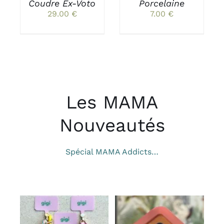
PEUVENT
PEUVENT
Coudre Ex-Voto
Porcelaine
ÊTRE
ÊTRE
29.00
€
7.00
€
CHOISIES
CHOISIES
SUR
SUR
LA
LA
PAGE
PAGE
DU
DU
PRODUIT
PRODUIT
Les MAMA
Nouveautés
Spécial MAMA Addicts…