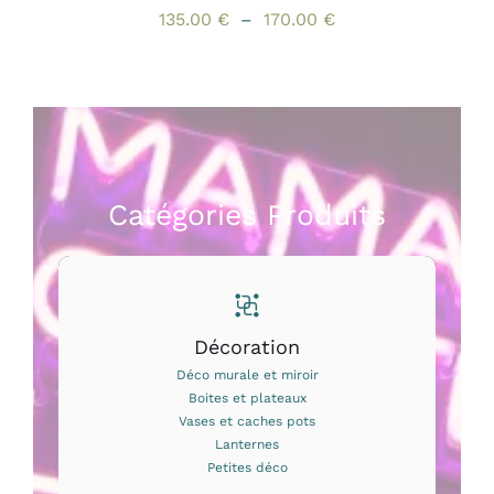
Plage
135.00
€
–
170.00
€
de
prix :
135.00 €
à
170.00 €
Catégories Produits
Décoration
Déco murale et miroir
Boites et plateaux
Vases et caches pots
Lanternes
Petites déco