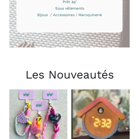
Prêt àp’
Sous vêtements
Bijoux / Accessoires / Maroquinerie
Les Nouveautés
CHOIX DES
AJOUTER AU
OPTIONS
PANIER
/
/
CE
DÉTAILS
DÉTAILS
PRODUIT
A