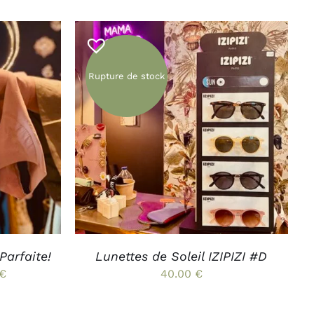
DUIT
initial
actuel
st :
était :
est :
60.00 €.
38.00 €.
19.00 €.
Rupture de stock
APERÇU
APERÇU
DUIT
SIEURS
IATIONS.
IONS
VENT
E
ISIES
Parfaite!
Lunettes de Soleil IZIPIZI #D
Plage
€
40.00
€
E
de
prix :