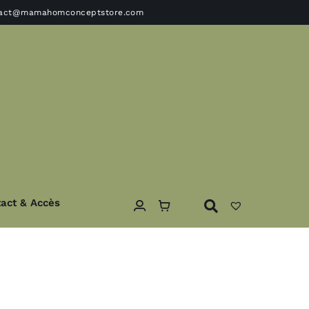
tact@mamahomconceptstore.com
act & Accès
ble
Textile
Coussins – Edredons- plaids