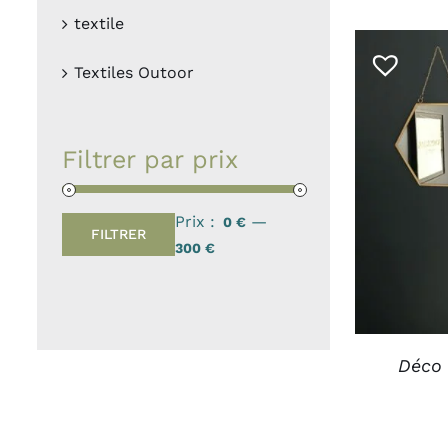
textile
Textiles Outoor
Filtrer par prix
AJOUTER
Prix :
—
0 €
FILTRER
Prix
Prix
300 €
min
max
Déco 