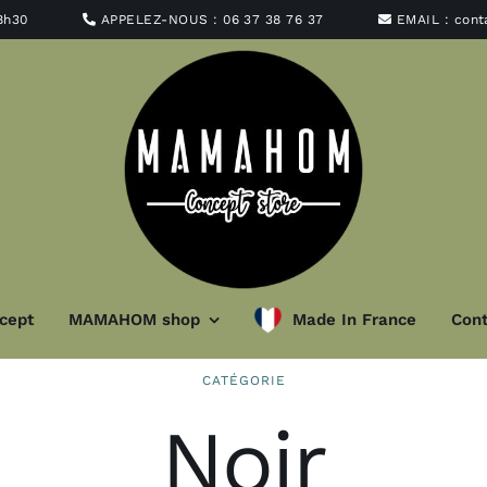
8h30
APPELEZ-NOUS :
06 37 38 76 37
EMAIL :
con
cept
MAMAHOM shop
Made In France
Cont
CATÉGORIE
minaire
Art de la ta
Noir
t abat-jour
Vaisselle