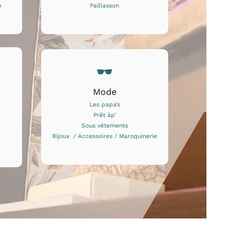
e
Paillasson
Mode
Les papa’s
Prêt àp’
Sous vêtements
Bijoux / Accessoires / Maroquinerie