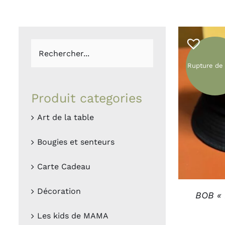
Boites et plateaux
Lampes et la
Vases et caches pots
Appliques
Lanternes
Guirlandes
Petites déco
Luminaires O
Rupture de
Bougies et
Le
senteurs
MAM
Produit categories
Art de la table
Bougies
Déco murales
Senteurs
Peluches
Bougies et senteurs
Livres
Trop belle
Carte Cadeau
Hors connexi
Décoration
BOB « 
Les kids de MAMA