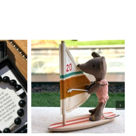
APERÇU
AJOUTER AU PANIER
APERÇU
/
DUIT
SIEURS
IATIONS.
IONS
VENT
E