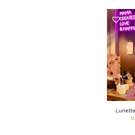
CHOIX D
Lunette
5