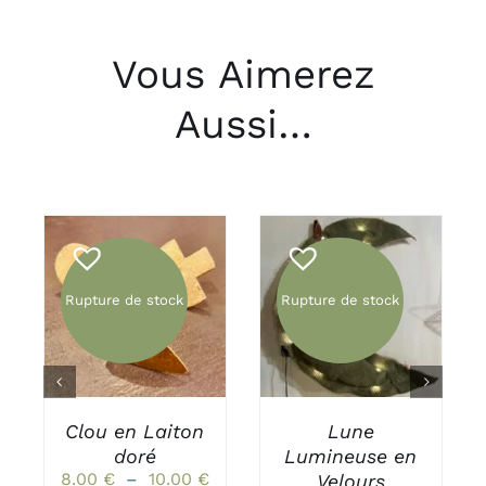
Vous Aimerez
Aussi…
Rupture de stock
Rupture de stock
DÉTAILS
DÉTAILS
Clou en Laiton
Lune
doré
Lumineuse en
Plage
8.00
€
–
10.00
€
Velours