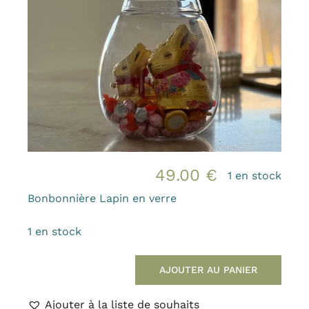
Bougies et senteurs
Les kids de MAMA
Outdoor
Mode
Prix canons
Gamme Made in France
49.00
€
1 en stock
Contact & accès
Bonbonnière Lapin en verre
1 en stock
AJOUTER AU PANIER
quantité
de
Ajouter à la liste de souhaits