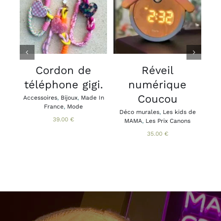
CHOIX DES
AJOUTER AU
OPTIONS
PANIER
/
/
CE
DÉTAILS
DÉTAILS
PRODUIT
A
PLUSIEURS
VARIATIONS.
V
LES
Cordon de
Réveil
OPTIONS
téléphone gigi.
numérique
PEUVENT
ÊTRE
Coucou
Accessoires
,
Bijoux
,
Made In
Acce
CHOISIES
France
,
Mode
Brac
Déco murales
,
Les kids de
SUR
Ca
39.00
€
MAMA
,
Les Prix Canons
LA
PAGE
35.00
€
DU
PRODUIT