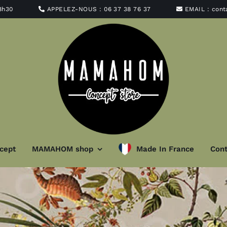
8h30
APPELEZ-NOUS :
06 37 38 76 37
EMAIL :
con
cept
MAMAHOM shop
Made In France
Cont
minaire
Art de la ta
t abat-jour
Vaisselle