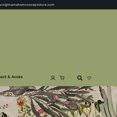
tact@mamahomconceptstore.com
act & Accès
ble
Textile
Coussins – Edredons- plaids