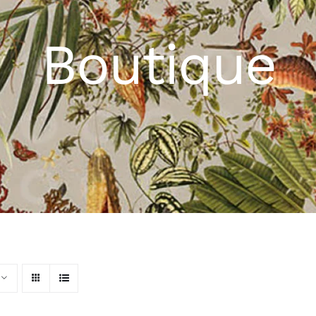
mpadaires
Verres et carafes
Couverts et ustensiles
Boutique
Planches et plateaux
utdoor
Textile de table et de cuisine
s kids de
Outdoor
A
Mobilier
Textile Outdoor
Luminaires Outdoor
on