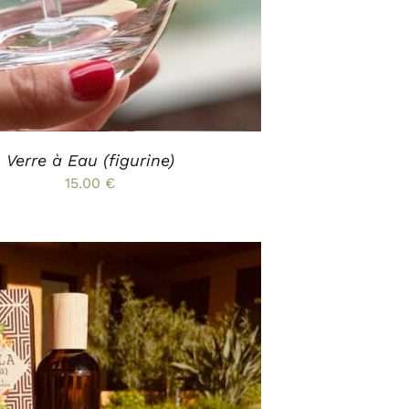
OPTIONS
PEUVENT
ÊTRE
CHOISIES
SUR
LA
PAGE
DU
PRODUIT
Verre à Eau (figurine)
15.00
€