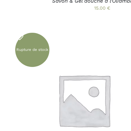
Savon & Gel douche à l’Oliamb
15.00
€
Rupture de stock
APERÇU