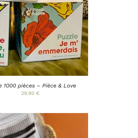
PRODUIT
A
PLUSIEURS
VARIATIONS.
LES
OPTIONS
PEUVENT
ÊTRE
CHOISIES
SUR
LA
PAGE
DU
PRODUIT
e 1000 pièces – Pièce & Love
29.90
€