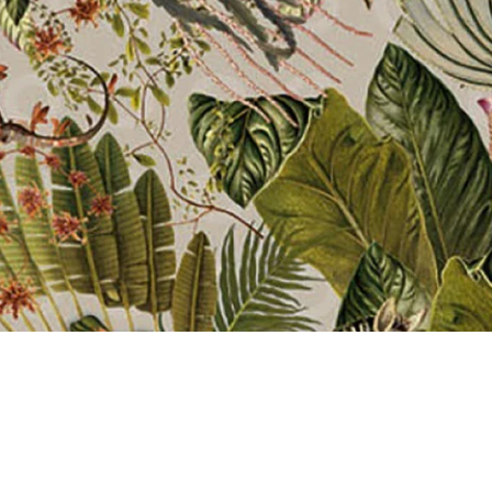
Linge de table et de cuisine
Rideaux
Tapis
Paillasson
Mode
Les papa’s
Bracelets / Chaussettes / Ceintures / Parfums
Prêt àp’
Sous vêtements
Bijoux
Colliers / Bracelets / Boucles d'oreille /Clap
Accessoires
Ceintures /Textiles / Twilly / Lunettes / Chapeaux
Maroquinerie