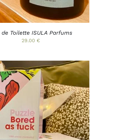
SUR
LA
PAGE
DU
PRODUIT
 de Toilette ISULA Parfums
29.00
€
CE
 OPTIONS
/
APERÇU