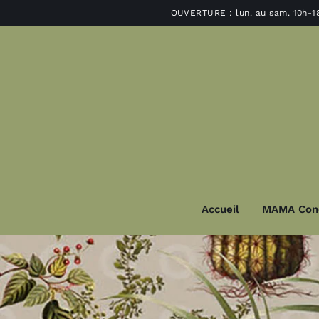
Passer
OUVERTURE : lun. au sam. 10h-1
au
contenu
Accueil
MAMA Con
Décoration
Lu
Déco murale et miroir
Suspensions e