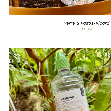
SUR
LA
PAGE
DU
PRODUIT
Verre à Pastis-Ricard
9.00
€
AJOUTER AU PANIER
/
APERÇU