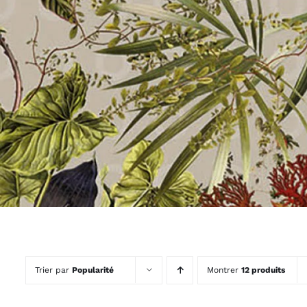
Boites et plateaux
Lampes et la
Vases et caches pots
Appliques
Lanternes
Guirlandes
Petites déco
Luminaires O
Bougies et
Le
senteurs
MAM
Bougies
Déco murales
Senteurs
Peluches
Livres
Trop belle
Hors connexi
Trier par
Popularité
Montrer
12 produits