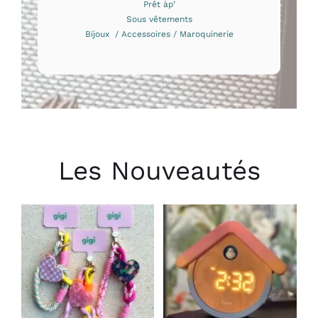
Prêt àp’
Sous vêtements
Bijoux / Accessoires / Maroquinerie
Les Nouveautés
CHOIX DES
AJOUTER AU
OPTIONS
PANIER
/
/
CE
DÉTAILS
DÉTAILS
PRODUIT
A