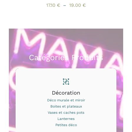
DU
Plage
17.10
€
–
19.00
€
PRODUIT
de
prix :
17.10 €
à
19.00 €
Catégories Produits
Décoration
Déco murale et miroir
Boites et plateaux
Vases et caches pots
Lanternes
Petites déco