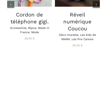
PLUSIEURS
VARIATIONS.
LES
Cordon de
Réveil
B
OPTIONS
téléphone gigi.
numérique
A
PEUVENT
B
ÊTRE
Coucou
Accessoires
,
Bijoux
,
Made In
CHOISIES
France
,
Mode
SUR
Déco murales
,
Les kids de
39.00
€
MAMA
,
Les Prix Canons
LA
PAGE
35.00
€
DU
PRODUIT