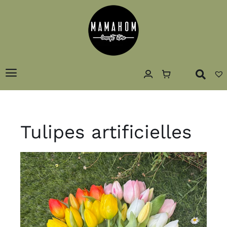
Passer
au
contenu
Toggle
Navigation
Accueil
Concept
Tulipes artificielles
Décoration
Luminaires
Art de la table
Textiles