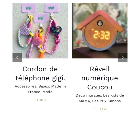
CHOIX DES
AJOUTER AU
OPTIONS
PANIER
/
/
CE
DÉTAILS
DÉTAILS
PRODUIT
A
PLUSIEURS
VARIATIONS.
V
LES
Cordon de
Réveil
OPTIONS
téléphone gigi.
numérique
PEUVENT
ÊTRE
Coucou
Accessoires
,
Bijoux
,
Made In
Acce
CHOISIES
France
,
Mode
Brac
Déco murales
,
Les kids de
SUR
Ca
39.00
€
MAMA
,
Les Prix Canons
LA
PAGE
35.00
€
DU
PRODUIT