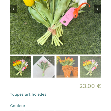
Bougies et senteurs
Les kids de MAMA
Outdoor
Mode
Prix canons
Gamme Made in France
Contact & accès
23.00
€
Tulipes artificielles
Couleur