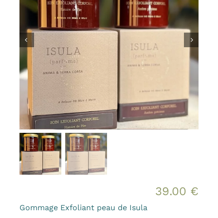
Bougies et senteurs
Les kids de MAMA
Outdoor
Mode
Prix canons
Gamme Made in France
Contact & accès
39.00
€
Gommage Exfoliant peau de Isula