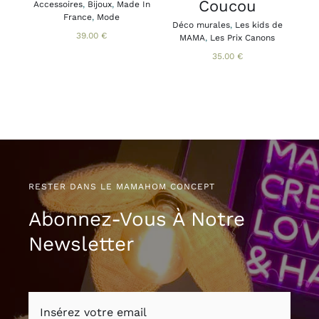
ÊTRE
Coucou
Accessoires
,
Bijoux
,
Made In
Acce
CHOISIES
France
,
Mode
Brac
Déco murales
,
Les kids de
SUR
Ca
39.00
€
MAMA
,
Les Prix Canons
LA
PAGE
35.00
€
DU
PRODUIT
RESTER DANS LE MAMAHOM CONCEPT
Abonnez-Vous À Notre
Newsletter