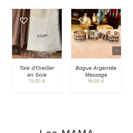
AJOUTER AU
CHOIX DES
CE
PANIER
/
OPTIONS
/
PRODUIT
DÉTAILS
DÉTAILS
A
PLUSIEURS
VARIATIONS.
LES
Taie d’Oreiller
Bague Argentée
OPTIONS
PEUVENT
en Soie
Message
ÊTRE
75.00
€
19.00
€
CHOISIES
SUR
LA
PAGE
DU
PRODUIT