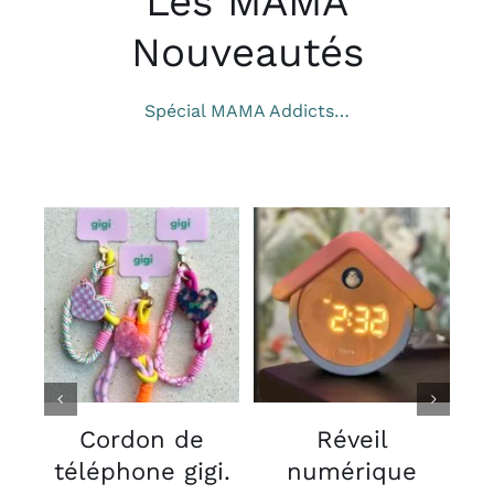
Les MAMA
Nouveautés
Spécial MAMA Addicts…
CHOIX DES
AJOUTER AU
OPTIONS
PANIER
/
/
CE
DÉTAILS
DÉTAILS
PRODUIT
A
PLUSIEURS
VARIATIONS.
V
LES
Cordon de
Réveil
OPTIONS
téléphone gigi.
numérique
PEUVENT