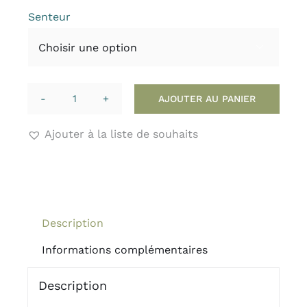
Senteur

AJOUTER AU PANIER
quantité
de
Ajouter à la liste de souhaits
Gommage
Exfoliant
peau
de
Isula
Description
Informations complémentaires
Description