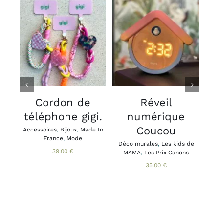
CHOIX DES
AJOUTER AU
OPTIONS
PANIER
/
/
CE
DÉTAILS
DÉTAILS
PRODUIT
A
PLUSIEURS
VARIATIONS.
V
LES
Cordon de
Réveil
OPTIONS
téléphone gigi.
numérique
PEUVENT
ÊTRE
Coucou
Accessoires
,
Bijoux
,
Made In
Acce
CHOISIES
France
,
Mode
Brac
Déco murales
,
Les kids de
SUR
Ca
39.00
€
MAMA
,
Les Prix Canons
LA
PAGE
35.00
€
DU
PRODUIT