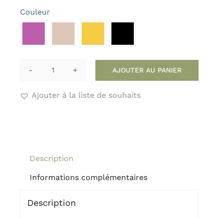
initial
actuel
Couleur
était :
est :
40.00 €.
30.00 €.

AJOUTER AU PANIER
quantité
de
Ajouter à la liste de souhaits
Collier
de
Téléphone
Chaine
XL
Description
Informations complémentaires
Description