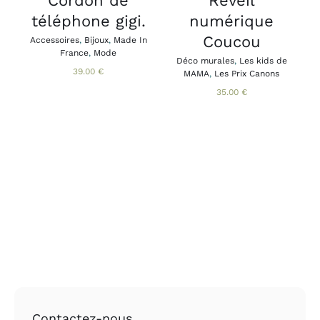
Cordon de
Réveil
B
OPTIONS
téléphone gigi.
numérique
A
PEUVENT
B
ÊTRE
Coucou
Accessoires
,
Bijoux
,
Made In
CHOISIES
France
,
Mode
SUR
Déco murales
,
Les kids de
39.00
€
MAMA
,
Les Prix Canons
LA
PAGE
35.00
€
DU
PRODUIT
Contactez-nous