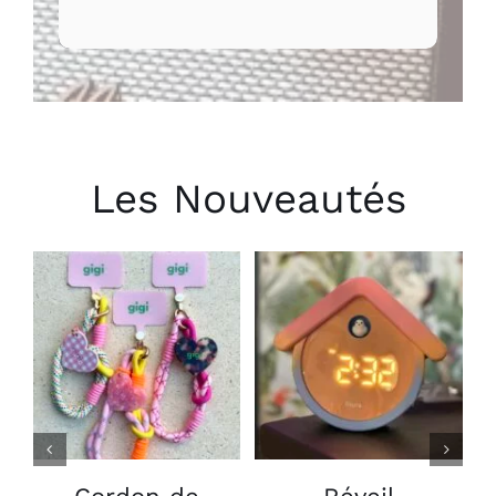
Les Nouveautés
CHOIX DES
AJOUTER AU
OPTIONS
PANIER
/
/
CE
DÉTAILS
DÉTAILS
PRODUIT
A
PLUSIEURS
VARIATIONS.
LES