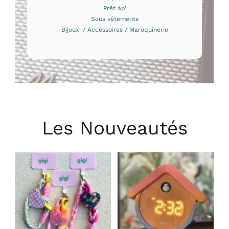
Prêt àp’
Sous vêtements
Bijoux / Accessoires / Maroquinerie
Les Nouveautés
CHOIX DES
AJOUTER AU
OPTIONS
PANIER
/
/
CE
DÉTAILS
DÉTAILS
PRODUIT