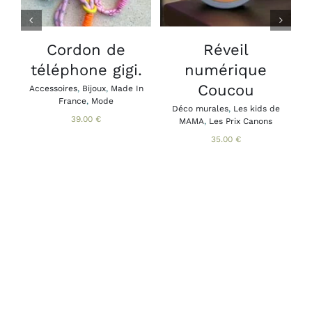
A
PLUSIEURS
VARIATIONS.
LES
Cordon de
Réveil
B
OPTIONS
téléphone gigi.
numérique
A
PEUVENT
B
ÊTRE
Coucou
Accessoires
,
Bijoux
,
Made In
CHOISIES
France
,
Mode
SUR
Déco murales
,
Les kids de
39.00
€
MAMA
,
Les Prix Canons
LA
PAGE
35.00
€
DU
PRODUIT