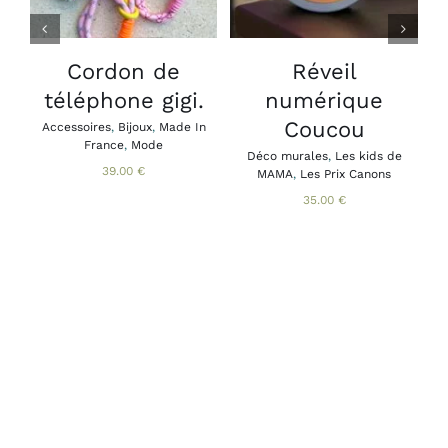
A
PLUSIEURS
VARIATIONS.
LES
Cordon de
Réveil
B
OPTIONS
téléphone gigi.
numérique
A
PEUVENT
B
ÊTRE
Coucou
Accessoires
,
Bijoux
,
Made In
CHOISIES
France
,
Mode
SUR
Déco murales
,
Les kids de
39.00
€
MAMA
,
Les Prix Canons
LA
PAGE
35.00
€
DU
PRODUIT