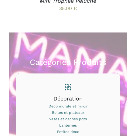
Mini Trophée Peluche
DU
35.00
€
PRODUIT
Catégories Produits
Décoration
Déco murale et miroir
Boites et plateaux
Vases et caches pots
Lanternes
Petites déco