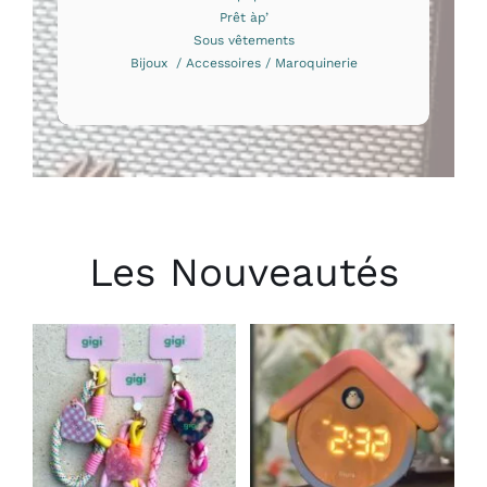
Prêt àp’
Sous vêtements
Bijoux / Accessoires / Maroquinerie
Les Nouveautés
CHOIX DES
AJOUTER AU
OPTIONS
PANIER
/
/
CE
DÉTAILS
DÉTAILS
PRODUIT