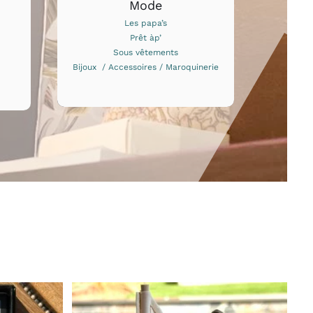
Mode
Les papa’s
Prêt àp’
Sous vêtements
Bijoux / Accessoires / Maroquinerie