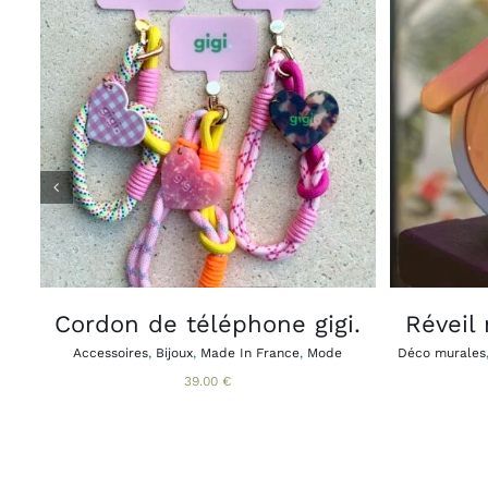
CE
CHOIX DES OPTIONS
APERÇU
AJOUTE
/
PRODUIT
A
PLUSIEURS
VARIATIONS.
LES
OPTIONS
PEUVENT
ÊTRE
CHOISIES
Cordon de téléphone gigi.
Réveil
SUR
LA
Accessoires
,
Bijoux
,
Made In France
,
Mode
Déco murales
PAGE
39.00
€
DU
PRODUIT