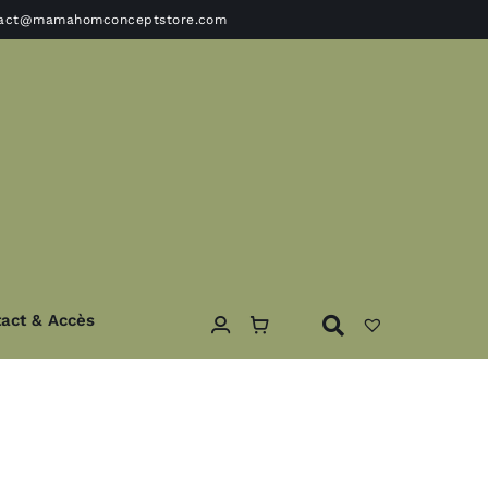
tact@mamahomconceptstore.com
act & Accès
ble
Textile
Coussins – Edredons- plaids