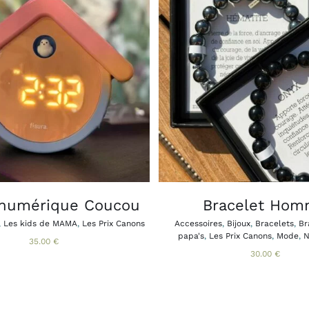
CE
R AU PANIER
APERÇU
CHOIX DES OPTIONS
/
/
PRO
A
PLU
VAR
LES
OPT
PEU
ÊTR
CHO
 numérique Coucou
Bracelet Ho
SUR
LA
,
Les kids de MAMA
,
Les Prix Canons
Accessoires
,
Bijoux
,
Bracelets
,
Br
PAG
papa's
,
Les Prix Canons
,
Mode
,
N
35.00
€
DU
30.00
€
PRO