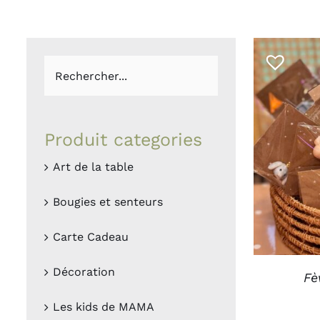
Boites et plateaux
Lampes et la
Vases et caches pots
Appliques
Lanternes
Guirlandes
Petites déco
Luminaires O
Bougies et
Le
senteurs
MAM
Produit categories
CHOIX D
Art de la table
Bougies
Déco murales
Senteurs
Peluches
Bougies et senteurs
Livres
Trop belle
Carte Cadeau
Hors connexi
Décoration
Fè
Les kids de MAMA