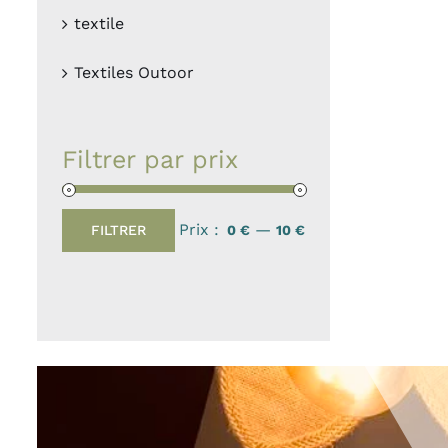
textile
Textiles Outoor
Filtrer par prix
Prix :
—
FILTRER
0 €
10 €
Prix
Prix
min
max