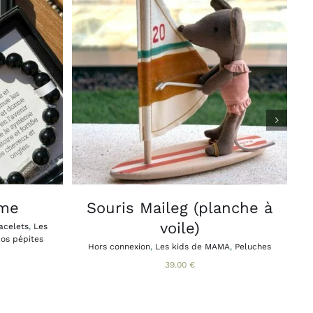
APERÇU
AJOUTER AU PANIER
APERÇU
/
DUIT
SIEURS
IATIONS.
IONS
VENT
E
ISIES
mme
Souris Maileg (planche à
voile)
acelets
,
Les
E
os pépites
Hors connexion
,
Les kids de MAMA
,
Peluches
DUIT
39.00
€