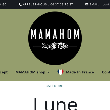
8h30
APPELEZ-NOUS :
06 37 38 76 37
EMAIL :
con
cept
MAMAHOM shop
Made In France
Cont
CATÉGORIE
minaire
Art de la ta
Lune
t abat-jour
Vaisselle