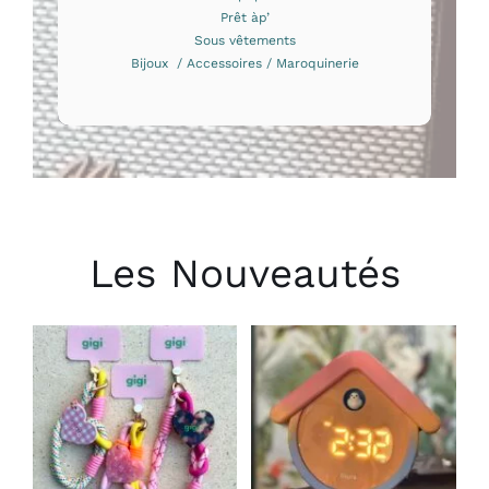
Prêt àp’
Sous vêtements
Bijoux / Accessoires / Maroquinerie
Les Nouveautés
CHOIX DES
AJOUTER AU
OPTIONS
PANIER
/
/
CE
DÉTAILS
DÉTAILS
PRODUIT