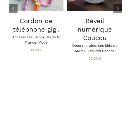
A
PLUSIEURS
VARIATIONS.
LES
Cordon de
Réveil
B
OPTIONS
téléphone gigi.
numérique
A
PEUVENT
B
ÊTRE
Coucou
Accessoires
,
Bijoux
,
Made In
CHOISIES
France
,
Mode
SUR
Déco murales
,
Les kids de
39.00
€
MAMA
,
Les Prix Canons
LA
PAGE
35.00
€
DU
PRODUIT