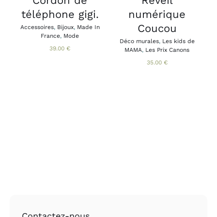
Cordon de
Réveil
B
OPTIONS
téléphone gigi.
numérique
A
PEUVENT
B
ÊTRE
Coucou
Accessoires
,
Bijoux
,
Made In
CHOISIES
France
,
Mode
SUR
Déco murales
,
Les kids de
39.00
€
MAMA
,
Les Prix Canons
LA
PAGE
35.00
€
DU
PRODUIT
Contactez-nous