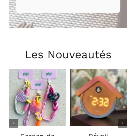
Les Nouveautés
CHOIX DES
AJOUTER AU
OPTIONS
PANIER
/
/
CE
DÉTAILS
DÉTAILS
PRODUIT
A
PLUSIEURS
VARIATIONS.
LES