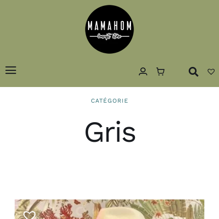
Passer
au
contenu
Toggle
Navigation
Accueil
CATÉGORIE
Concept
Gris
Décoration
Luminaires
Art de la table
Textiles