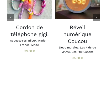
CE
DÉTAILS
DÉTAILS
PRODUIT
A
PLUSIEURS
VARIATIONS.
LES
Cordon de
Réveil
B
OPTIONS
téléphone gigi.
numérique
A
PEUVENT
B
ÊTRE
Coucou
Accessoires
,
Bijoux
,
Made In
CHOISIES
France
,
Mode
SUR
Déco murales
,
Les kids de
39.00
€
MAMA
,
Les Prix Canons
LA
PAGE
35.00
€
DU
PRODUIT