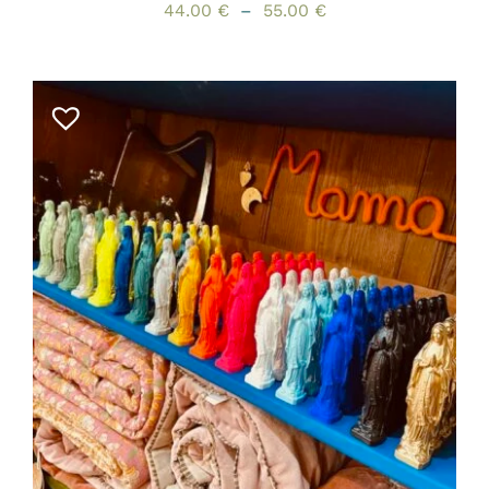
Plage
44.00
€
–
55.00
€
de
prix :
44.00 €
à
55.00 €
CE
CHOIX DES OPTIONS
/
PRODUIT
DÉTAILS
A
PLUSIEURS
VARIATIONS.
LES
OPTIONS
PEUVENT
ÊTRE
CHOISIES