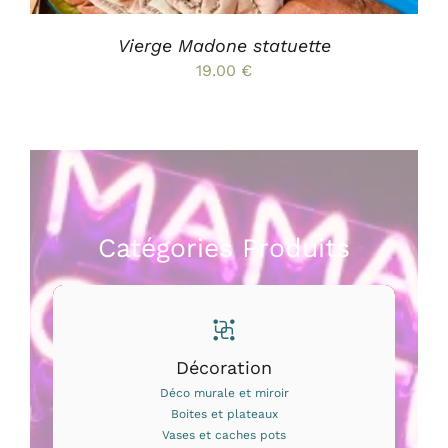
SUR
LA
PAGE
Vierge Madone statuette
DU
19.00
€
PRODUIT
Catégories Produits
Décoration
Déco murale et miroir
Boites et plateaux
Vases et caches pots