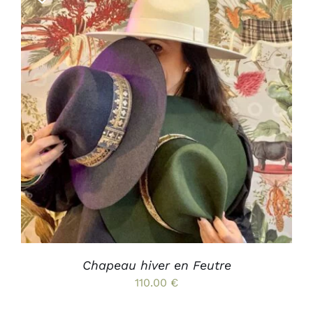
Bougies et senteurs
Les kids de MAMA
Outdoor
Mode
CE
CHOIX DES OPTIONS
/
PRODUIT
DÉTAILS
Prix canons
A
PLUSIEURS
VARIATIONS.
Gamme Made in France
LES
OPTIONS
Contact & accès
PEUVENT
ÊTRE
CHOISIES
SUR
LA
PAGE
Chapeau hiver en Feutre
DU
110.00
€
PRODUIT